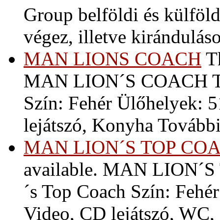
Group belföldi és külföldi
végez, illetve kiránduláso
MAN LIONS COACH
Th
MAN LION´S COACH T
Szín: Fehér Ülőhelyek: 
lejátszó, Konyha További 
MAN LION´S TOP CO
available. MAN LION´
´s Top Coach Szín: Fehé
Video, CD lejátszó, WC,