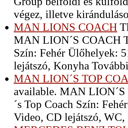
Group belföldi és külföldi
végez, illetve kiránduláso
MAN LIONS COACH
Th
MAN LION´S COACH T
Szín: Fehér Ülőhelyek: 
lejátszó, Konyha További 
MAN LION´S TOP CO
available. MAN LION´
´s Top Coach Szín: Fehé
Video, CD lejátszó, WC,