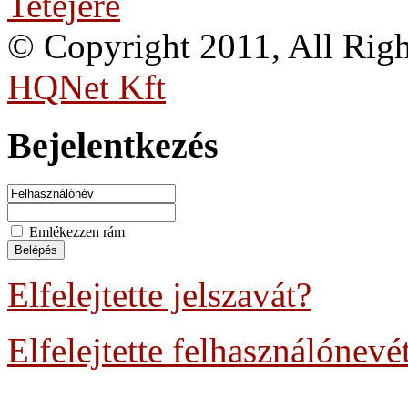
Tetejére
© Copyright 2011, All Rig
HQNet Kft
Bejelentkezés
Emlékezzen rám
Elfelejtette jelszavát?
Elfelejtette felhasználónevé