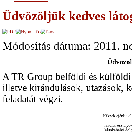
Üdvözöljük kedves láto
Módosítás dátuma: 2011. n
Üdvözöl
A TR Group belföldi és külföldi 
illetve kirándulások, utazások, k
feladatát végzi.
Kiknek ajánljuk?
Iskolás osztályo
Munkahelyi dol