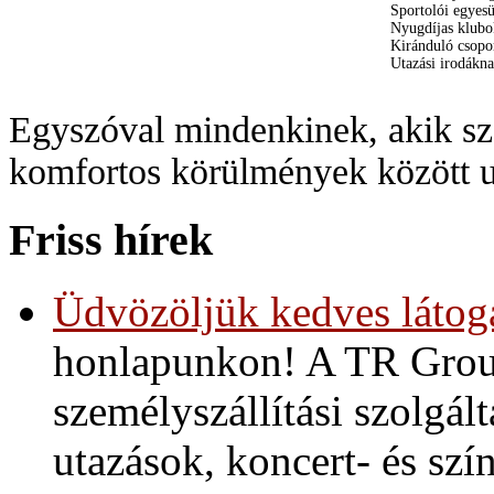
Sportolói egyes
Nyugdíjas klub
Kiránduló csop
Utazási irodákn
Egyszóval mindenkinek, akik sz
komfortos körülmények között u
Friss hírek
Üdvözöljük kedves látoga
honlapunkon! A TR Group
személyszállítási szolgált
utazások, koncert- és szín